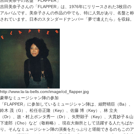
吉田美奈子の名盤「FLAPPER」
吉田美奈子さんの「FLAPPER」は、1976年にリリースされた3枚目の
アルバムです。美奈子さんの作品の中でも、特に人気があり、名盤と称
されています。日本のスタンダードナンバー「夢で逢えたら」を収録。
http://www.la-la-bells.com/image/cd_flapper.jpg
豪華なミュージシャン陣の参加
「FLAPPER」に参加しているミュージシャン陣は、細野晴臣（Ba）、
鈴木 茂（G）、松任谷正隆（Key）、佐藤 博（Key）、林 立夫
（Dr）、故・村上ポンタ秀一（Dr）、矢野顕子（Key）、大貫妙子＆山
下達郎（Cho）など（敬称略）、現在大御所として活躍する人たちばか
り。そんなミュージシャン陣の演奏をたっぷりと堪能できるのもこのア