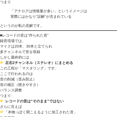
つまり
「アナログは情報量が多い」というイメージは
実際にはかなり“誤解”が含まれている
というのが私の見解です。
■レコードの音は“作られた音”
録音現場では、
マイクは20本、30本と立てられ
多チャンネルで音を収録
しかし最終的には
左右2チャンネル（ステレオ）にまとめる
この工程が「マスタリング」です。
ここで行われるのは
音の削減（歪み防止）
音の補正（聴きやすさ）
バランス調整
つまり
レコードの音は“そのまま”ではない
さらに言えば
「本物っぽく聞こえるように加工された音」