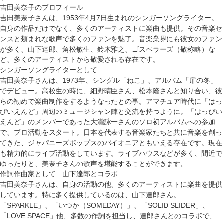
吉田美奈子のプロフィール
吉田美奈子さんは、1953年4月7日生まれのシンガーソングライター。
自身の作品だけでなく、多くのアーティストに楽曲も提供。その音楽セ
ンスと類まれな歌声で多くのファンを魅了。音楽業界にも彼女のファン
が多く、山下達郎、角松敏生、鈴木雅之、ゴスペラーズ（敬称略）な
ど、多くのアーティストから敬愛される存在です。
シンガーソングライターとして
吉田美奈子さんは、1973年、シングル「ねこ」、アルバム「扉の冬」
でデビュー。高校生の時に、細野晴臣さん、松本隆さんと知り合い、彼
らの勧めで楽曲制作をするようなったとの事。アマチュア時代に「はっ
ぴいえんど」周辺のミュージシャン陣と交流を持つように。「はっぴい
えんど」のメンバーであった大瀧詠一さんのソロ初アルバムへの参加
で、プロ活動をスタート。日本を代表する音楽家たちと共に音楽を創っ
てきた、ジャパニーズポップスのパイオニアともいえる存在です。現在
も精力的にライブ活動をしています。ライブハウスなどが多く、間近で
ゆったりと、美奈子さんの歌声を堪能することができます。
作詞作曲家として 山下達郎とコラボ
吉田美奈子さんは、自身の活動の他、多くのアーティストに楽曲を提供
しています。特に多く提供しているのは、山下達郎さん。
「SPARKLE」、「いつか（SOMEDAY）」、「SOLID SLIDER」、
「LOVE SPACE」他、多数の作詞を担当し、達郎さんとのコラボで、