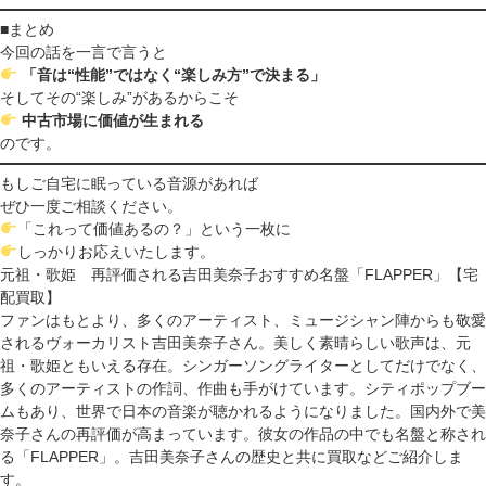
■まとめ
今回の話を一言で言うと
「音は“性能”ではなく“楽しみ方”で決まる」
そしてその“楽しみ”があるからこそ
中古市場に価値が生まれる
のです。
もしご自宅に眠っている音源があれば
ぜひ一度ご相談ください。
「これって価値あるの？」という一枚に
しっかりお応えいたします。
元祖・歌姫 再評価される吉田美奈子おすすめ名盤「FLAPPER」【宅
配買取】
ファンはもとより、多くのアーティスト、ミュージシャン陣からも敬愛
されるヴォーカリスト吉田美奈子さん。美しく素晴らしい歌声は、元
祖・歌姫ともいえる存在。シンガーソングライターとしてだけでなく、
多くのアーティストの作詞、作曲も手がけています。シティポップブー
ムもあり、世界で日本の音楽が聴かれるようになりました。国内外で美
奈子さんの再評価が高まっています。彼女の作品の中でも名盤と称され
る「FLAPPER」。吉田美奈子さんの歴史と共に買取などご紹介しま
す。