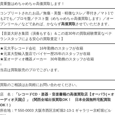
貴重盤はめちゃめちゃ高価買取します！
コンプリートされたお品／無傷・美盤・軽微なスレ／帯付き／マト1で
も2でも／プロモ盤／テスト盤（めちゃめちゃ高価買取します）／オー
プンリール／などであれば、かならず
高価買取
させていただきます。
【音楽大好き集団（演奏もする）＆この道30年の買取経験豊富なベテ
ランスタッフによる安心の買取査定！】
★元大手レコード会社 16年勤務のスタッフが在籍
★元某大型輸入盤店でバイヤー歴25年のスタッフが在籍
★某オーディオ機器メーカー 30年勤務のスタッフが在籍
↑
当店は買取販売のプロでございます。
買取のご相談はお気軽にお問い合わせください。
店 名：
「レコードCD・楽器・音楽書籍の高価買取店【オーパラ(＝オ
ーディオ天国)】」（関西全域出張買取OK！ 日本全国無料宅配買取
OK！）
所在地：〒550-0003 大阪市西区京町堀2-13-1 ギャラリー京町堀ビル