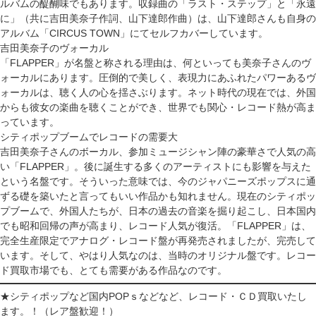
ルバムの醍醐味でもあります。収録曲の「ラスト・ステップ」と「永遠
に」（共に吉田美奈子作詞、山下達郎作曲）は、山下達郎さんも自身の
アルバム「CIRCUS TOWN」にてセルフカバーしています。
吉田美奈子のヴォーカル
「FLAPPER」が名盤と称される理由は、何といっても美奈子さんのヴ
ォーカルにあります。圧倒的で美しく、表現力にあふれたパワーあるヴ
ォーカルは、聴く人の心を揺さぶります。ネット時代の現在では、外国
からも彼女の楽曲を聴くことができ、世界でも関心・レコード熱が高ま
っています。
シティポップブームでレコードの需要大
吉田美奈子さんのボーカル、参加ミュージシャン陣の豪華さで人気の高
い「FLAPPER」。後に誕生する多くのアーティストにも影響を与えた
という名盤です。そういった意味では、今のジャパニーズポップスに通
ずる礎を築いたと言ってもいい作品かも知れません。現在のシティポッ
プブームで、外国人たちが、日本の過去の音楽を掘り起こし、日本国内
でも昭和回帰の声が高まり、レコード人気が復活。「FLAPPER」は、
完全生産限定でアナログ・レコード盤が再発売されましたが、完売して
います。そして、やはり人気なのは、当時のオリジナル盤です。レコー
ド買取市場でも、とても需要がある作品なのです。
★シティポップなど国内POPｓなどなど、レコード・ＣＤ買取いたし
ます。！（レア盤歓迎！）