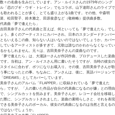
数々の名曲を生みだしています。アン・ルイスさんの1979年のシング
ル「恋のブギ・ウギ・トレイン」でもコラボ。山下達郎さんのライブで
も歌われることが多く、とても盛り上がる1曲です。その他、中森明
菜、松田聖子、鈴木雅之、田原俊彦など（敬称略）提供曲多数。
代表曲「夢で逢えたら」
吉田美奈子さんの代表曲と言えば、何といっても「夢で逢えたら」でし
ょう。多くのアーティストにカバーされ、日本のスタンダードナンバー
ともいえるこの曲、知らない人はいないのではないでしょうか。カバー
しているアーティストが多すぎて、元歌は誰なのかわからなくなってい
るかもしれません。元々は、吉田美奈子さんの楽曲なのです。
「夢で逢えたら」は、大瀧詠一さんが作詞作曲、プロデュースした楽曲
です。当初は、アン・ルイスさん用に書いたそうですが、当時の彼女の
スタイルに合わず、ボツになりお蔵入り。その後、吉田美奈子さんが歌
う事になったとの事。ちなみに、アンさんは、後に、英語バージョンで
「DREAMS」としてカバーしています。
美奈子さんのアルバム「FLAPPER」に収録されている「夢で逢えた
ら」ですが、「人の書いた作品が自分の代表曲になるのが嫌」との理由
で、シングルカットを拒みます。美奈子さんが、レコード会社を移籍し
た際に、シングルカットされました。楽曲の素晴らしさと、それを表現
できる美奈子さんのボーカル。彼女の代表曲になるのは当然と言えるの
ではないでしょうか。