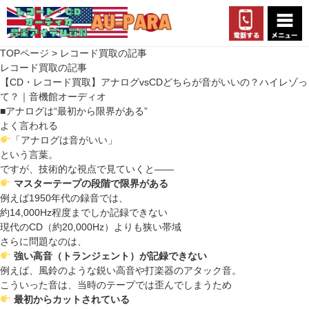
TOPページ
> レコード買取の記事
レコード買取の記事
【CD・レコード買取】アナログvsCDどちらが音がいいの？ハイレゾっ
て？｜音機館オーディオ
■アナログは“最初から限界がある”
よく言われる
「アナログは音がいい」
という言葉。
ですが、技術的な視点で見ていくと――
マスターテープの段階で限界がある
例えば1950年代の録音では、
約14,000Hz程度までしか記録できない
現代のCD（約20,000Hz）よりも狭い帯域
さらに問題なのは、
強い高音（トランジェント）が記録できない
例えば、風鈴のような鋭い高音や打楽器のアタック音。
こういった音は、当時のテープでは歪んでしまうため
最初からカットされている