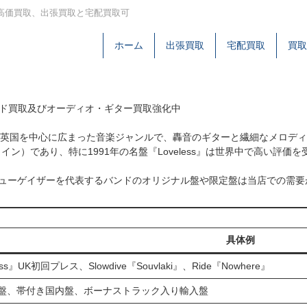
の高価買取、出張買取と宅配買取可
ホーム
出張買取
宅配買取
買取
ード買取及びオーディオ・ギター買取強化中
にかけて英国を中心に広まった音楽ジャンルで、轟音のギターと繊細なメロ
ヴァレンタイン）であり、特に1991年の名盤『Loveless』は世界中で
le Saintsなど、シューゲイザーを代表するバンドのオリジナル盤や限定盤
具体例
veless』UK初回プレス、Slowdive『Souvlaki』、Ride『Nowhere』
盤、帯付き国内盤、ボーナストラック入り輸入盤