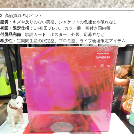
3. 高価買取のポイント
盤質
：キズや反りのない美盤、ジャケットの色褪せや破れなし
初回・限定仕様
：UK初回プレス、カラー盤、帯付き国内盤
付属品完備
：歌詞カード、ポスター、外袋、応募券など
希少性
：短期間生産の限定盤、プロモ盤、ライブ会場限定アイテム