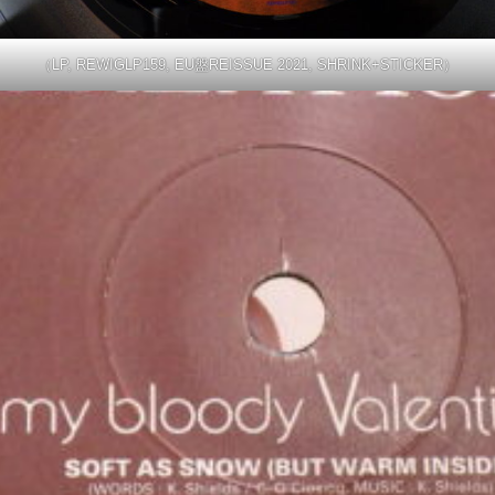
（LP, REWIGLP159, EU盤REISSUE 2021, SHRINK+STICKER）