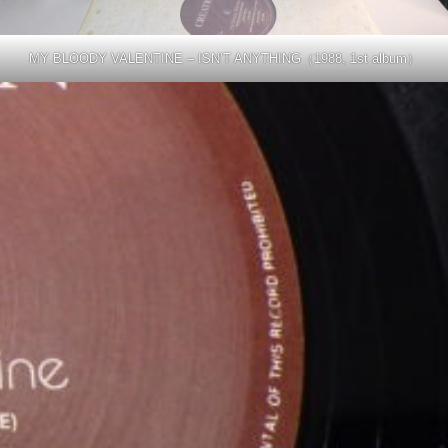
MY BLOODY VALENTINE – ISN’T ANYTHING（1988, 1st album）