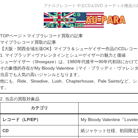
アナログレコード 中古CD＆DVD オーディオ機器
TOPページ
> マイブラレコード買取の記事
マイブラレコード買取の記事
【大阪・関西全域出張OK】マイブラ＆シューゲイザー作品のCDレコ
1. マイブラッディヴァレンタインとシューゲイザーの魅力と価値
シューゲイザー（Shoegaze）は、1980年代後半〜90年代初頭
その象徴的存在がMy Bloody Valentine（マイ・ブラッディ・
当店でも人気の高いジャンルとなります。
他にも、Ride、Slowdive、Lush、Chapterhouse、Pa
す。
2. 当店の買取対象品
カテゴリ
レコード（LP/EP）
My Bloody Valentine『Lo
CD
紙ジャケット仕様、初回限定