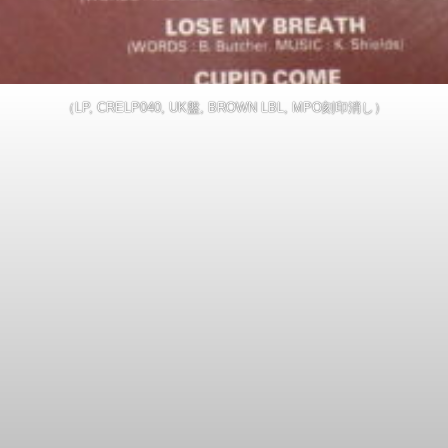
（LP, CRELP040, UK盤, BROWN LBL, MPO刻印消し）