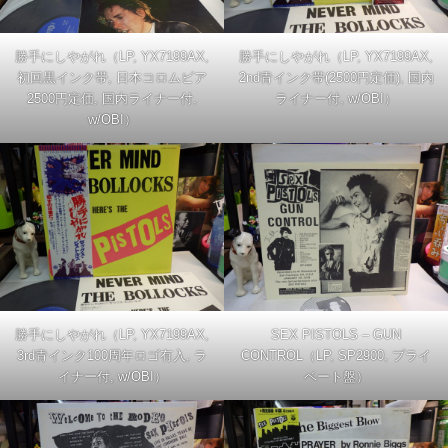
勝手にしやがれ（LP, YX7199AX,
勝手にしやがれ（LP, YX7199AX,
初回黒インク帯, 日本コロムビア
2nd青インク帯(2500円定価), 国内
2500円定価, 国内ライナー付,
ライナー付, w/OBI）
w/OBI）
勝手にしやがれ（LP, YX7199AX,
SEX PISTOLS – GUN
3rd青インク100周年ロゴ有入, ラ
CONTROL（LP, SP2900, プライ
イナー付, w/OBI）
ベート盤）