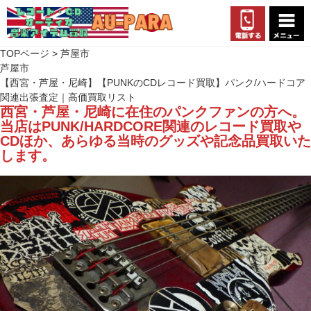
TOPページ
> 芦屋市
芦屋市
【西宮・芦屋・尼崎】【PUNKのCDレコード買取】パンク/ハードコア
関連出張査定｜高価買取リスト
西宮・芦屋・尼崎に在住のパンクファンの方へ。
当店はPUNK/HARDCORE関連のレコード買取や
CDほか、あらゆる当時のグッズや記念品買取いた
します。