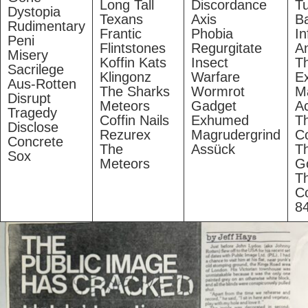
Long Tall
Discordance
T
Dystopia
Texans
Axis
B
Rudimentary
Frantic
Phobia
In
Peni
Flintstones
Regurgitate
An
Misery
Koffin Kats
Insect
T
Sacrilege
Klingonz
Warfare
Ex
Aus-Rotten
The Sharks
Wormrot
M
Disrupt
Meteors
Gadget
Ac
Tragedy
Coffin Nails
Exhumed
T
Disclose
Rezurex
Magrudergrind
C
Concrete
The
Assück
T
Sox
Meteors
G
Th
C
8