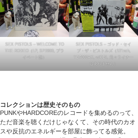
SEX PISTOLS – WELCOME TO
SEX PISTOLS – ゴッド・セイ
THE RODEO（LP, SP2800, プラ
ブ・ザ・ピストルズ（12’inch,
イベート盤）
YB7003AX, w/OBI, 元々ライナー
はありません）
コレクションは歴史そのもの
PUNKやHARDCOREのレコードを集めるのって、
ただ音楽を聴くだけじゃなくて、その時代のカオ
スや反抗のエネルギーを部屋に飾ってる感覚。