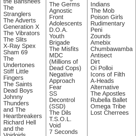
the Banshees
The Germs
Indians
The
Agnostic
The Mob
Stranglers
Front
Poison Girls
The Adverts
Adolescents
Rudimentary
Generation X
D.O.A.
Peni
The Vibrators
Youth
Zounds
The Slits
Brigade
Amebix
X-Ray Spex
The Misfits
Chumbawamba
Sham 69
MDC
Antisect
The
(Millions of
Dirt
Undertones
Dead Cops)
Oi Polloi
Stiff Little
Negative
Icons of Filth
Fingers
Approach
A-Heads
The Saints
Fear
Alternative
Dead Boys
SS
The Apostles
Johnny
Decontrol
Rubella Ballet
Thunders
(SSD)
Omega Tribe
and The
The Dils
Lost Cherrees
Heartbreakers
T.S.O.L.
Richard Hell
Void
and the
7 Seconds
Voidoids