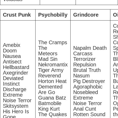
Crust Punk
Psychobilly
Grindcore
O
C
Re
S
The Cramps
C
Amebix
The
Napalm Death
S
Doom
Meteors
Carcass
T
Nausea
Mad Sin
Terrorizer
Bl
Antisect
Nekromantix
Repulsion
An
Hellbastard
Tiger Army
Brutal Truth
Up
Axegrinder
Reverend
Nasum
T
Deviated
Horton Heat
Pig Destroyer
B
Instinct
Demented
Agoraphobic
La
Discharge
Are Go
Nosebleed
Re
Extreme
Guana Batz
Extreme
T
Noise Terror
Batmobile
Noise Terror
O
Skitsystem
King Kurt
Anal Cunt
P
His Hero Is
The Quakes
Rotten Sound
th
Gone