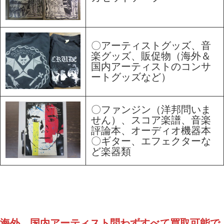
〇アーティストグッズ、音
楽グッズ、販促物（海外＆
国内アーティストのコンサ
ートグッズなど）
〇ファンジン（洋邦問いま
せん）、スコア楽譜、音楽
評論本、オーディオ機器本
〇ギター、エフェクターな
ど楽器類
海外、国内アーティスト問わずすべて買取可能で