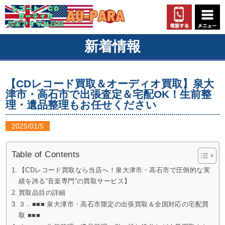
新着情報
【CDレコード買取＆オーディオ買取】泉大
津市・高石市で出張査定＆宅配OK！生前整
理・遺品整理もお任せください
2025/01/5
Table of Contents
【CDレコード買取なら当店へ！泉大津市・高石市で圧倒的な実
績を誇る“音楽専門”の買取サービス】
買取品目の詳細
３．■■■ 泉大津市・高石市限定の出張買取＆全国対応の宅配買
取 ■■■