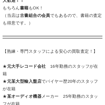
大歓迎！！
もちろん
書籍
もOK！
（当店は
古書組合の会員
でもあるので、書籍の査定
も得意です。）
【熟練・専門スタッフによる安心の買取査定！】
★
元大手レコード会社
16年勤務のスタッフが在
籍
★
元某大型輸入盤店
でバイヤー歴20年のスタッフ
が在籍
★
某オーディオ機器
メーカー 25年勤務のスタッ
フが在籍