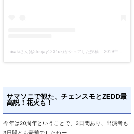
hisakiさん(@deejay1234uk)がシェアした投稿
–
2019年 8月月11日午前8時18分PDT
サマソニで観た、チェンスモとZEDD最
高説！花火も！
今年は20周年ということで、3日間あり、出演者も
3日間とも豪華でしたねー