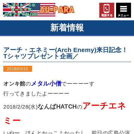
新着情報
アーチ・エネミー(Arch Enemy)来日記念！
Tシャツプレゼント企画／
2018/03/15
メタル小僧
オンキ館
の
でーーーーす
行ってきましたよーーーー
アーチエネ
なんばHATCH
2018/2/28(水)
の
ミー
いやー、ほんとかっこよかったし、前日の広島公演