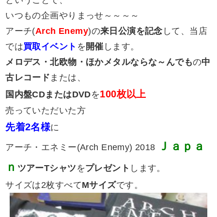
ということで、
いつもの企画やりまっせ～～～～
アーチ(
Arch Enemy
)の
来日公演を記念
して、当店
では
買取イベント
を
開催
します。
メロデス・北欧物・ほかメタルならな～んでも
の
中
古レコード
または、
100枚以上
国内盤CDまたはDVD
を
売っていただいた方
先着2名様
に
Ｊａｐａ
アーチ・エネミー(Arch Enemy) 2018
ｎ
ツアーTシャツ
を
プレゼント
します。
サイズは2枚すべて
Mサイズ
です。