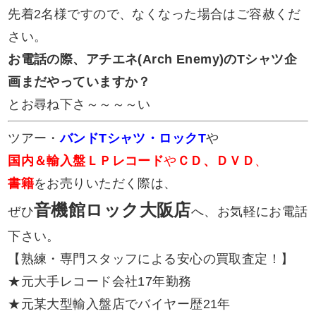
先着2名様ですので、なくなった場合はご容赦くだ
さい。
お電話の際、アチエネ(Arch Enemy)のTシャツ企
画まだやっていますか？
とお尋ね下さ～～～～い
ツアー・
バンドTシャツ・ロックT
や
国内＆輸入盤ＬＰレコード
や
ＣＤ、ＤＶＤ
、
書籍
をお売りいただく際は、
音機館ロック大阪店
ぜひ
へ、お気軽にお電話
下さい。
【熟練・専門スタッフによる安心の買取査定！】
★元大手レコード会社17年勤務
★元某大型輸入盤店でバイヤー歴21年