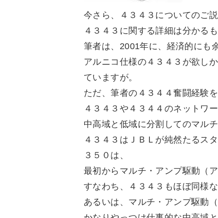
今さら、４３４３についてのご
４３４３に関する詳細は分かる
筆者は、2001年に、経済的に
アルニコ仕様の４３４３が欲し
ていますが。
ただ、筆者の４３４４奮闘経験
４３４３や４３４４のネットワ
中高域と低域に分割してのマル
４３４３はＪＢＬが純然たるス
３５０は、
最初からマルチ・アンプ駆動（
すなわち、４３４３もほぼ同様
あるいは、マルチ・アンプ駆動
かなりやっつけ仕事的な中高域